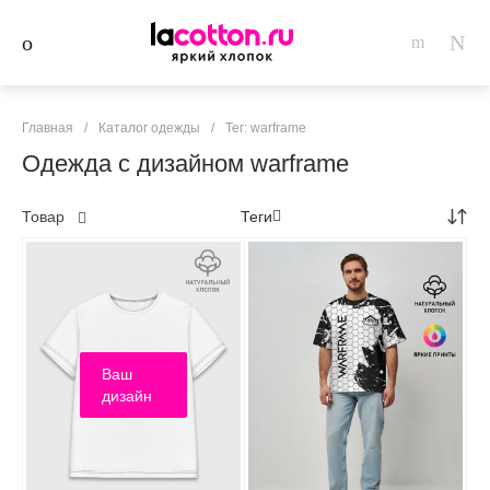
Главная
/
Каталог одежды
/
Тег: warframe
Одежда с дизайном warframe
Товар
Теги
Ваш
дизайн