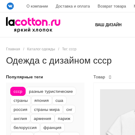
О компании
Доставка и оплата
Возврат товара
ВАШ ДИЗАЙН
Главная
/
Каталог одежды
/
Тег: ссср
Одежда с дизайном ссср
Популярные теги
Товар
ссср
разные туристические
страны
япония
сша
россия
страны мира
снг
англия
армения
париж
белоруссия
франция