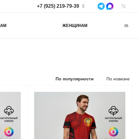
+7 (925) 219-79-39
+7 (925) 219-79-39
НАМ
ЖЕНЩИНАМ
Нижегородская область,
Нижний Новгород, ул
Коминтерна, д. 43Б, пом. 2
info@lacotton.ru
По популярности
По новизне