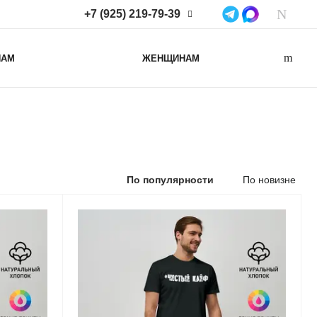
+7 (925) 219-79-39
+7 (925) 219-79-39
НАМ
ЖЕНЩИНАМ
Нижегородская область,
Нижний Новгород, ул
Коминтерна, д. 43Б, пом. 2
info@lacotton.ru
По популярности
По новизне