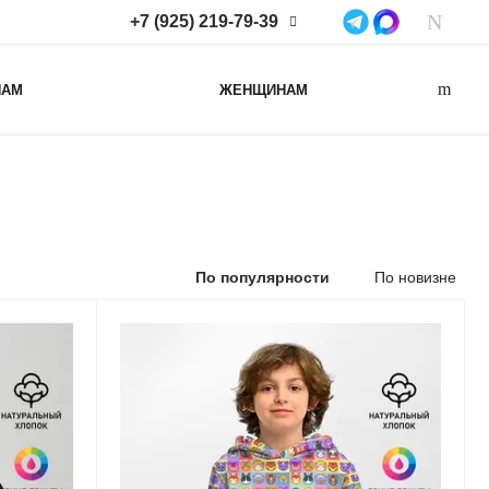
+7 (925) 219-79-39
+7 (925) 219-79-39
НАМ
ЖЕНЩИНАМ
Нижегородская область,
Нижний Новгород, ул
Коминтерна, д. 43Б, пом. 2
info@lacotton.ru
По популярности
По новизне