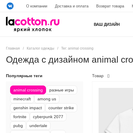
О компании
Доставка и оплата
Возврат товара
ВАШ ДИЗАЙН
Главная
/
Каталог одежды
/
Тег: animal crossing
Одежда с дизайном animal cro
Популярные теги
Товар
animal crossing
разные игры
minecraft
among us
genshin impact
counter strike
fortnite
cyberpunk 2077
pubg
undertale