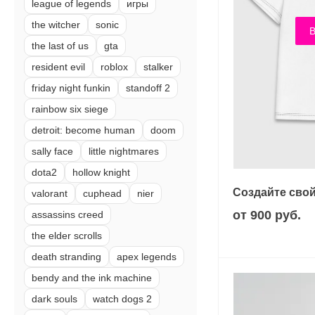
league of legends
игры
the witcher
sonic
В
the last of us
gta
resident evil
roblox
stalker
friday night funkin
standoff 2
rainbow six siege
detroit: become human
doom
sally face
little nightmares
dota2
hollow knight
Создайте свой
valorant
cuphead
nier
от 900 руб.
assassins creed
the elder scrolls
death stranding
apex legends
bendy and the ink machine
dark souls
watch dogs 2