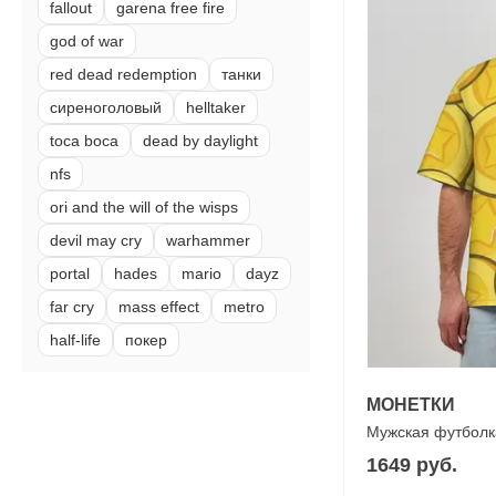
fallout
garena free fire
god of war
red dead redemption
танки
сиреноголовый
helltaker
toca boca
dead by daylight
nfs
ori and the will of the wisps
devil may cry
warhammer
portal
hades
mario
dayz
far cry
mass effect
metro
half-life
покер
МОНЕТКИ
Мужская футболк
1649 руб.