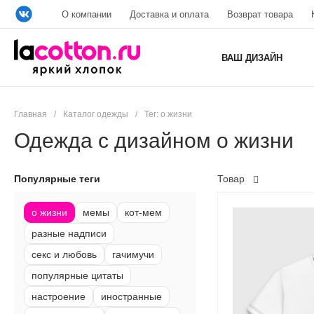
О компании
Доставка и оплата
Возврат товара
ВАШ ДИЗАЙН
Главная
/
Каталог одежды
/
Тег: о жизни
Одежда с дизайном о жизни
Популярные теги
Товар
о жизни
мемы
кот-мем
разные надписи
секс и любовь
гачимучи
популярные цитаты
настроение
иностранные