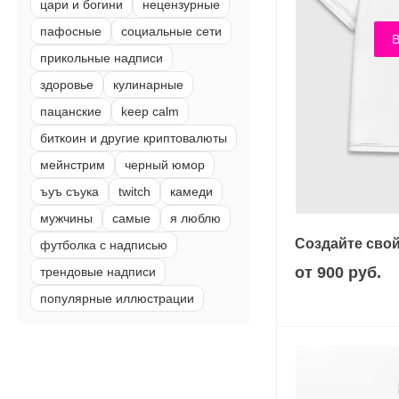
цари и богини
нецензурные
пафосные
социальные сети
В
прикольные надписи
здоровье
кулинарные
пацанские
keep calm
биткоин и другие криптовалюты
мейнстрим
черный юмор
ъуъ съука
twitch
камеди
мужчины
самые
я люблю
Создайте свой
футболка с надписью
от 900 руб.
трендовые надписи
популярные иллюстрации