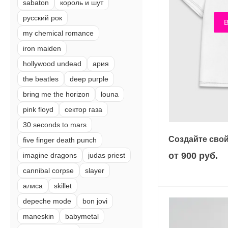
sabaton
король и шут
русский рок
В
my chemical romance
iron maiden
hollywood undead
ария
the beatles
deep purple
bring me the horizon
louna
pink floyd
сектор газа
30 seconds to mars
Создайте свой
five finger death punch
от 900 руб.
imagine dragons
judas priest
cannibal corpse
slayer
алиса
skillet
depeche mode
bon jovi
maneskin
babymetal