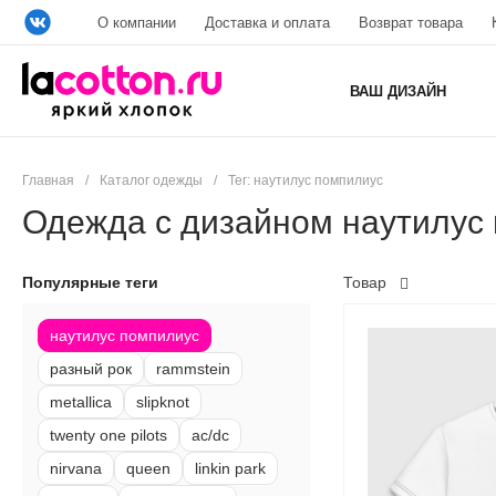
О компании
Доставка и оплата
Возврат товара
ВАШ ДИЗАЙН
Главная
/
Каталог одежды
/
Тег: наутилус помпилиус
Одежда с дизайном наутилус
Популярные теги
Товар
наутилус помпилиус
разный рок
rammstein
metallica
slipknot
twenty one pilots
ac/dc
nirvana
queen
linkin park