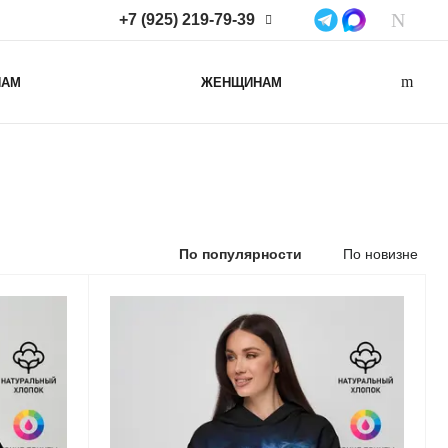
+7 (925) 219-79-39
+7 (925) 219-79-39
НАМ
ЖЕНЩИНАМ
Нижегородская область,
Нижний Новгород, ул
Коминтерна, д. 43Б, пом. 2
info@lacotton.ru
По популярности
По новизне