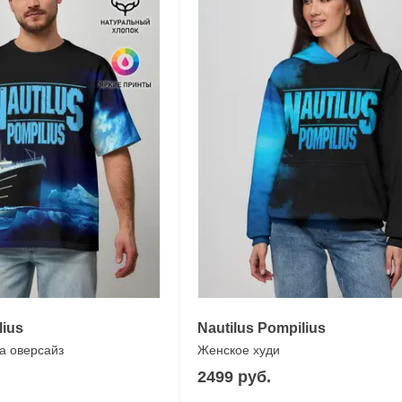
lius
Nautilus Pompilius
а оверсайз
Женское худи
2499 руб.