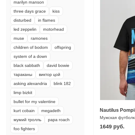
marilyn manson
three days grace
kiss
disturbed
in flames
led zeppelin
motorhead
muse
ramones
children of bodom
offspring
system of a down
black sabbath
david bowie
тараканы
виктор цой
asking alexandria
blink 182
limp bizkit
bullet for my valentine
Nautilus Pompi
kurt cobain
megadeth
Мужская футболк
мумий тролль
papa roach
1649 руб.
foo fighters