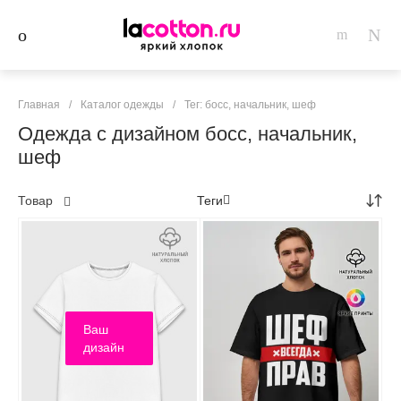
Главная
/
Каталог одежды
/
Тег: босс, начальник, шеф
Одежда с дизайном босс, начальник,
шеф
Товар
Теги
Ваш
дизайн