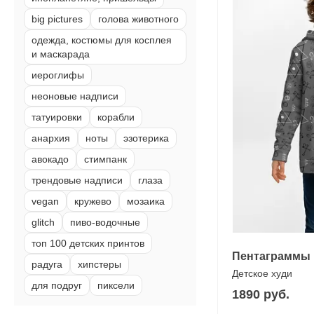
big pictures
голова животного
одежда, костюмы для косплея
и маскарада
иероглифы
неоновые надписи
татуировки
корабли
анархия
ноты
эзотерика
авокадо
стимпанк
трендовые надписи
глаза
vegan
кружево
мозаика
glitch
пиво-водочные
топ 100 детских принтов
Пентаграммы
радуга
хипстеры
Детское худи
для подруг
пиксели
1890 руб.