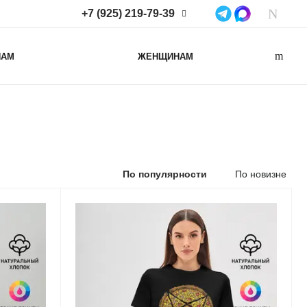
+7 (925) 219-79-39
+7 (925) 219-79-39
НАМ
ЖЕНЩИНАМ
Нижегородская область,
Нижний Новгород, ул
Коминтерна, д. 43Б, пом. 2
info@lacotton.ru
По популярности
По новизне