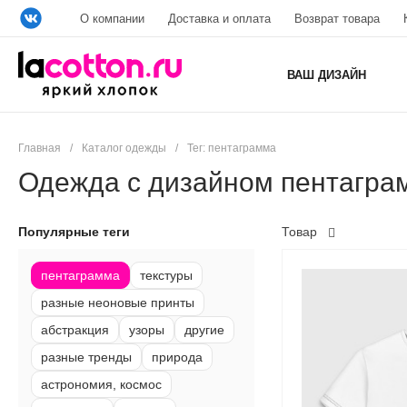
О компании
Доставка и оплата
Возврат товара
ВАШ ДИЗАЙН
Главная
/
Каталог одежды
/
Тег: пентаграмма
Одежда с дизайном пентагра
Популярные теги
Товар
пентаграмма
текстуры
разные неоновые принты
абстракция
узоры
другие
разные тренды
природа
астрономия, космос