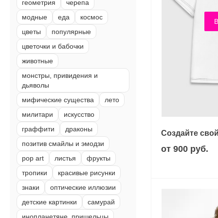
геометрия
черепа
модные
еда
космос
В
цветы
популярные
цветочки и бабочки
животные
монстры, привидения и
дьяволы
мифические существа
лето
милитари
искусство
граффити
драконы
Создайте свой
позитив смайлы и эмодзи
от 900 руб.
pop art
листья
фрукты
тропики
красивые рисунки
знаки
оптические иллюзии
детские картинки
самурай
инопланетяне, пришельцы