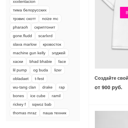
xxxtentacion
тима белорусских
В
трэвис скотт
noize mc
pharaoh
скриптонит
gone.fludd
scarlxrd
slava marlow
кровосток
machine gun kelly
элджей
хаски
bhad bhabie
face
lil pump
og buda
lizer
Создайте свой
obladaet
t-fest
от 900 руб.
wu-tang clan
drake
rap
bones
ice cube
ramil
rickey f
sqwoz bab
thomas mraz
паша техник