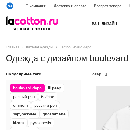
О компании
Доставка и оплата
Возврат товара
ВАШ ДИЗАЙН
Главная
/
Каталог одежды
/
Тег: boulevard depo
Одежда с дизайном boulevard
Популярные теги
Товар
boulevard depo
lil peep
разный рэп
6ix9ine
eminem
русский рэп
зарубежные
ghostemane
kizaru
pyrokinesis