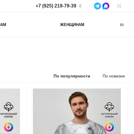
+7 (925) 219-79-39
+7 (925) 219-79-39
НАМ
ЖЕНЩИНАМ
Нижегородская область,
Нижний Новгород, ул
Коминтерна, д. 43Б, пом. 2
info@lacotton.ru
По популярности
По новизне