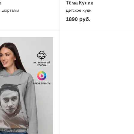
o
Тёма Кулик
с шортами
Детское худи
1890 руб.