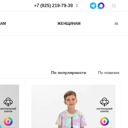
+7 (925) 219-79-39
+7 (925) 219-79-39
НАМ
ЖЕНЩИНАМ
Нижегородская область,
Нижний Новгород, ул
Коминтерна, д. 43Б, пом. 2
info@lacotton.ru
По популярности
По новизне