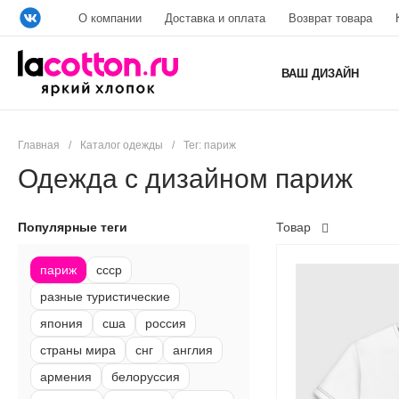
О компании
Доставка и оплата
Возврат товара
ВАШ ДИЗАЙН
Главная
/
Каталог одежды
/
Тег: париж
Одежда с дизайном париж
Популярные теги
Товар
париж
ссср
разные туристические
япония
сша
россия
страны мира
снг
англия
армения
белоруссия