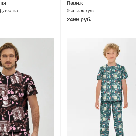
шня
Париж
 футболка
Женское худи
2499 руб.