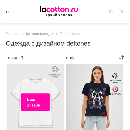
Главная
/
Каталог одежды
/
Тег: deftones
Одежда с дизайном deftones
Товар
Теги
Ваш
дизайн