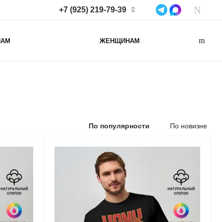
+7 (925) 219-79-39
+7 (925) 219-79-39
НАМ
ЖЕНЩИНАМ
Нижегородская область,
Нижний Новгород, ул
Коминтерна, д. 43Б, пом. 2
info@lacotton.ru
По популярности
По новизне