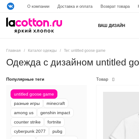
О компании
Доставка и оплата
Возврат товара
ВАШ ДИЗАЙН
Главная
/
Каталог одежды
/
Тег: untitled goose game
Одежда с дизайном untitled g
Популярные теги
Товар
untitled goose game
разные игры
minecraft
among us
genshin impact
counter strike
fortnite
cyberpunk 2077
pubg