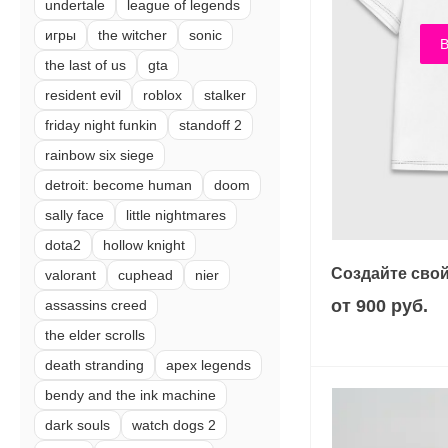
undertale
league of legends
игры
the witcher
sonic
В
the last of us
gta
resident evil
roblox
stalker
friday night funkin
standoff 2
rainbow six siege
detroit: become human
doom
sally face
little nightmares
dota2
hollow knight
Создайте свой
valorant
cuphead
nier
от 900 руб.
assassins creed
the elder scrolls
death stranding
apex legends
bendy and the ink machine
dark souls
watch dogs 2