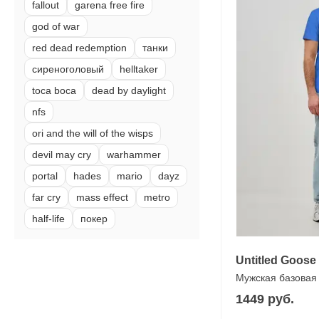
fallout
garena free fire
god of war
red dead redemption
танки
сиреноголовый
helltaker
toca boca
dead by daylight
nfs
ori and the will of the wisps
devil may cry
warhammer
portal
hades
mario
dayz
far cry
mass effect
metro
half-life
покер
Untitled Goos
Мужская базовая
1449 руб.