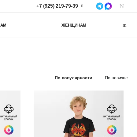
+7 (925) 219-79-39
+7 (925) 219-79-39
НАМ
ЖЕНЩИНАМ
Нижегородская область,
Нижний Новгород, ул
Коминтерна, д. 43Б, пом. 2
info@lacotton.ru
По популярности
По новизне