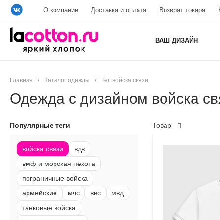
О компании
Доставка и оплата
Возврат товара
ВАШ ДИЗАЙН
Главная
/
Каталог одежды
/
Тег: войска связи
Одежда с дизайном войска св
Популярные теги
Товар
войска связи
вдв
вмф и морская пехота
пограничные войска
армейские
мчс
ввс
мвд
танковые войска