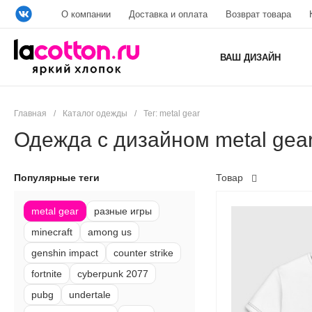
О компании
Доставка и оплата
Возврат товара
ВАШ ДИЗАЙН
Главная
/
Каталог одежды
/
Тег: metal gear
Одежда с дизайном metal gea
Популярные теги
Товар
metal gear
разные игры
minecraft
among us
genshin impact
counter strike
fortnite
cyberpunk 2077
pubg
undertale