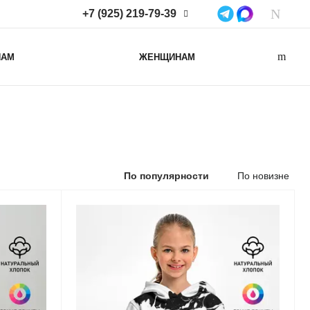
+7 (925) 219-79-39
+7 (925) 219-79-39
НАМ
ЖЕНЩИНАМ
Нижегородская область,
Нижний Новгород, ул
Коминтерна, д. 43Б, пом. 2
info@lacotton.ru
По популярности
По новизне