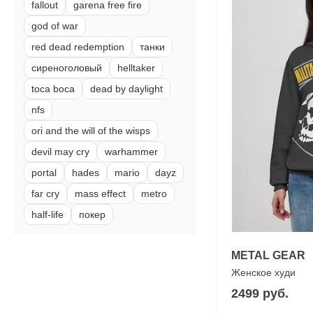
fallout
garena free fire
god of war
red dead redemption
танки
сиреноголовый
helltaker
toca boca
dead by daylight
nfs
ori and the will of the wisps
devil may cry
warhammer
portal
hades
mario
dayz
far cry
mass effect
metro
half-life
покер
METAL GEAR
Женское худи
2499 руб.