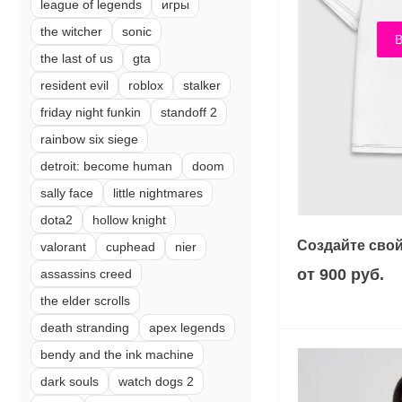
league of legends
игры
the witcher
sonic
В
the last of us
gta
resident evil
roblox
stalker
friday night funkin
standoff 2
rainbow six siege
detroit: become human
doom
sally face
little nightmares
dota2
hollow knight
Создайте свой
valorant
cuphead
nier
от 900 руб.
assassins creed
the elder scrolls
death stranding
apex legends
bendy and the ink machine
dark souls
watch dogs 2