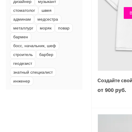
дизайнер
музыкант
стоматолог
швея
В
админам
медсестра
металлург
моряк
повар
бармен
босс, начальник, шеф
строитель
барбер
геодезист
знатный специалист
Создайте свой
инженер
от 900 руб.