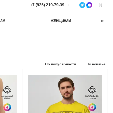
+7 (925) 219-79-39
+7 (925) 219-79-39
НАМ
ЖЕНЩИНАМ
Нижегородская область,
Нижний Новгород, ул
Коминтерна, д. 43Б, пом. 2
info@lacotton.ru
По популярности
По новизне