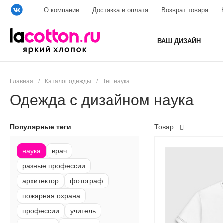
О компании
Доставка и оплата
Возврат товара
ВАШ ДИЗАЙН
Главная
/
Каталог одежды
/
Тег: наука
Одежда с дизайном наука
Популярные теги
Товар
наука
врач
разные профессии
архитектор
фотограф
пожарная охрана
профессии
учитель