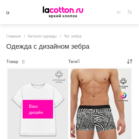
Главная
/
Каталог одежды
/
Тег: зебра
Одежда с дизайном зебра
Товар
Теги
Ваш
дизайн