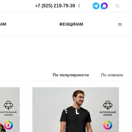
+7 (925) 219-79-39
+7 (925) 219-79-39
НАМ
ЖЕНЩИНАМ
Нижегородская область,
Нижний Новгород, ул
Коминтерна, д. 43Б, пом. 2
info@lacotton.ru
По популярности
По новизне