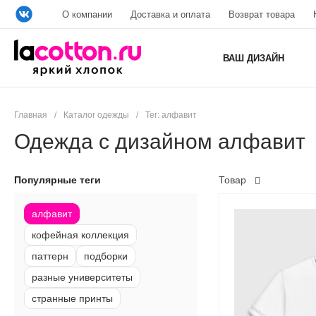
О компании
Доставка и оплата
Возврат товара
ВАШ ДИЗАЙН
Главная
/
Каталог одежды
/
Тег: алфавит
Одежда с дизайном алфавит
Популярные теги
Товар
алфавит
кофейная коллекция
паттерн
подборки
разные университеты
странные принты