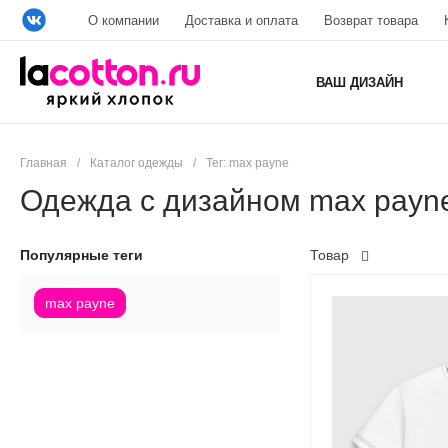
О компании
Доставка и оплата
Возврат товара
ВАШ ДИЗАЙН
Главная
/
Каталог одежды
/
Тег: max payne
Одежда с дизайном max payn
Популярные теги
Товар
max payne