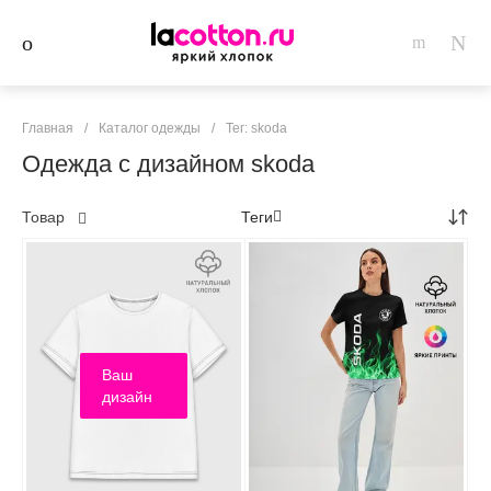
Главная
/
Каталог одежды
/
Тег: skoda
Одежда с дизайном skoda
Товар
Теги
Ваш
дизайн