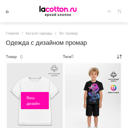
Главная
/
Каталог одежды
/
Тег: промар
Одежда с дизайном промар
Товар
Теги
Ваш
дизайн