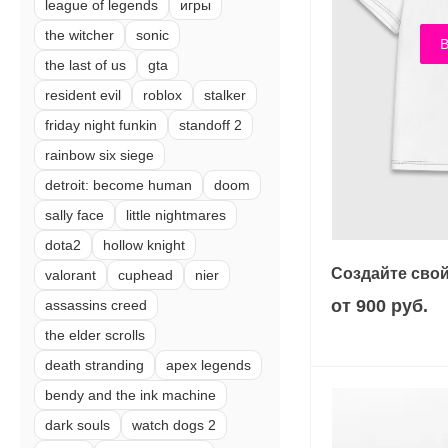
league of legends
игры
the witcher
sonic
В
the last of us
gta
resident evil
roblox
stalker
friday night funkin
standoff 2
rainbow six siege
detroit: become human
doom
sally face
little nightmares
dota2
hollow knight
Создайте свой
valorant
cuphead
nier
от 900 руб.
assassins creed
the elder scrolls
death stranding
apex legends
bendy and the ink machine
dark souls
watch dogs 2