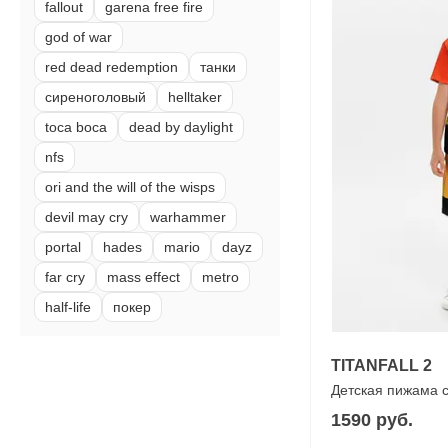
fallout
garena free fire
god of war
red dead redemption
танки
сиреноголовый
helltaker
toca boca
dead by daylight
nfs
ori and the will of the wisps
devil may cry
warhammer
portal
hades
mario
dayz
far cry
mass effect
metro
half-life
покер
TITANFALL 2
Детская пижама 
1590 руб.