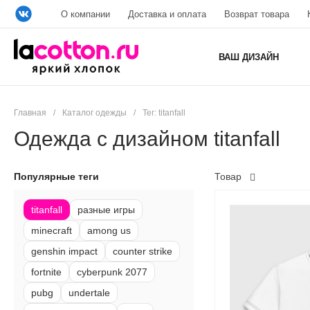
О компании
Доставка и оплата
Возврат товара
ВАШ ДИЗАЙН
Главная
/
Каталог одежды
/
Тег: titanfall
Одежда с дизайном titanfall
Популярные теги
Товар
titanfall
разные игры
minecraft
among us
genshin impact
counter strike
fortnite
cyberpunk 2077
pubg
undertale