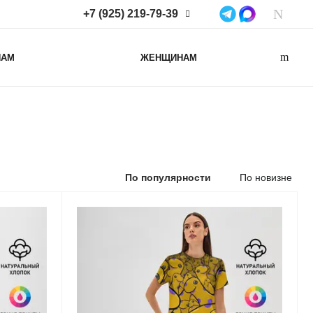
+7 (925) 219-79-39
+7 (925) 219-79-39
НАМ
ЖЕНЩИНАМ
Нижегородская область,
Нижний Новгород, ул
Коминтерна, д. 43Б, пом. 2
info@lacotton.ru
По популярности
По новизне