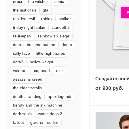
игры
the witcher
sonic
the last of us
gta
В
resident evil
roblox
stalker
friday night funkin
standoff 2
геймерам
rainbow six siege
detroit: become human
doom
sally face
little nightmares
dota2
hollow knight
valorant
cuphead
nier
Создайте свой
assassins creed
от 900 руб.
the elder scrolls
death stranding
apex legends
bendy and the ink machine
dark souls
watch dogs 2
fallout
garena free fire