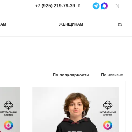
+7 (925) 219-79-39
+7 (925) 219-79-39
НАМ
ЖЕНЩИНАМ
Нижегородская область,
Нижний Новгород, ул
Коминтерна, д. 43Б, пом. 2
info@lacotton.ru
По популярности
По новизне