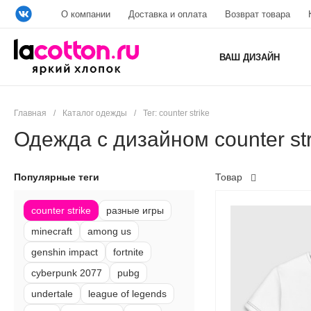
О компании
Доставка и оплата
Возврат товара
ВАШ ДИЗАЙН
Главная
/
Каталог одежды
/
Тег: counter strike
Одежда с дизайном counter str
Популярные теги
Товар
counter strike
разные игры
minecraft
among us
genshin impact
fortnite
cyberpunk 2077
pubg
undertale
league of legends