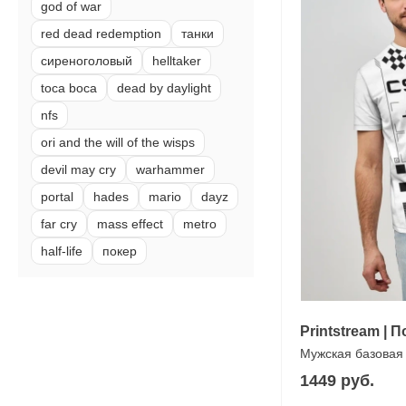
god of war
red dead redemption
танки
сиреноголовый
helltaker
toca boca
dead by daylight
nfs
ori and the will of the wisps
devil may cry
warhammer
portal
hades
mario
dayz
far cry
mass effect
metro
half-life
покер
Printstream |
Мужская базовая
1449 руб.