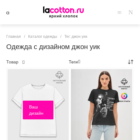
Главная
/
Каталог одежды
/
Тег: джон уик
Одежда с дизайном джон уик
Товар
Теги
Ваш
дизайн