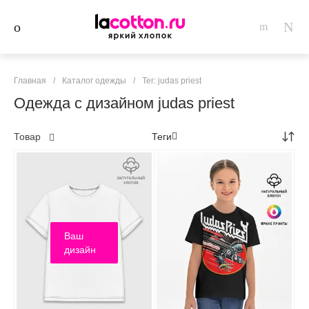
Главная
/
Каталог одежды
/
Тег: judas priest
Одежда с дизайном judas priest
Товар
Теги
Ваш
дизайн