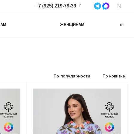
+7 (925) 219-79-39
+7 (925) 219-79-39
НАМ
ЖЕНЩИНАМ
Нижегородская область,
Нижний Новгород, ул
Коминтерна, д. 43Б, пом. 2
info@lacotton.ru
По популярности
По новизне