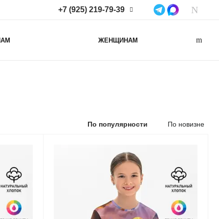
+7 (925) 219-79-39
+7 (925) 219-79-39
НАМ
ЖЕНЩИНАМ
Нижегородская область,
Нижний Новгород, ул
Коминтерна, д. 43Б, пом. 2
info@lacotton.ru
По популярности
По новизне