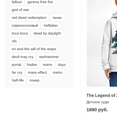
fallout
garena free fire
god of war
red dead redemption
танки
сиреноголовый
helltaker
toca boca
dead by daylight
nfs
ori and the will of the wisps
devil may cry
warhammer
portal
hades
mario
dayz
far cry
mass effect
metro
half-life
покер
The Legend of 
Детское худи
1890 руб.