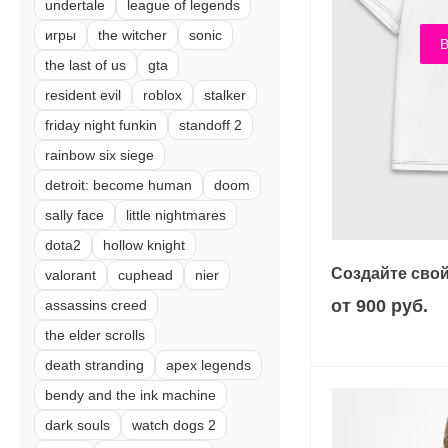
undertale
league of legends
игры
the witcher
sonic
В
the last of us
gta
resident evil
roblox
stalker
friday night funkin
standoff 2
rainbow six siege
detroit: become human
doom
sally face
little nightmares
dota2
hollow knight
Создайте свой
valorant
cuphead
nier
от 900 руб.
assassins creed
the elder scrolls
death stranding
apex legends
bendy and the ink machine
dark souls
watch dogs 2