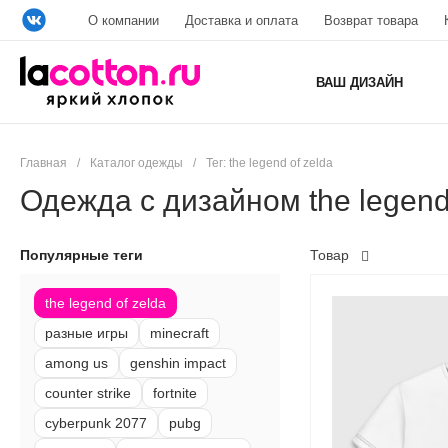
О компании
Доставка и оплата
Возврат товара
ВАШ ДИЗАЙН
Главная
/
Каталог одежды
/
Тег: the legend of zelda
Одежда с дизайном the legend 
Популярные теги
Товар
the legend of zelda
разные игры
minecraft
among us
genshin impact
counter strike
fortnite
cyberpunk 2077
pubg