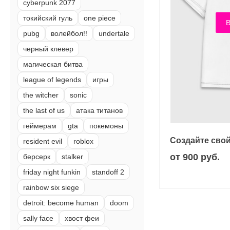
cyberpunk 2077
токийский гуль
one piece
В
pubg
волейбол!!
undertale
черный клевер
магическая битва
league of legends
игры
the witcher
sonic
the last of us
атака титанов
геймерам
gta
покемоны
Создайте свой
resident evil
roblox
от 900 руб.
берсерк
stalker
friday night funkin
standoff 2
rainbow six siege
detroit: become human
doom
sally face
хвост феи