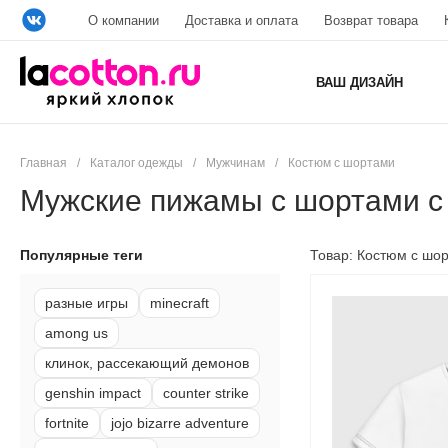
О компании
Доставка и оплата
Возврат товара
ВАШ ДИЗАЙН
Главная
/
Каталог одежды
/
Мужчинам
/
Костюм с шортами
Мужские пижамы с шортами с
Популярные теги
Товар: Костюм с шо
разные игры
minecraft
among us
клинок, рассекающий демонов
genshin impact
counter strike
fortnite
jojo bizarre adventure