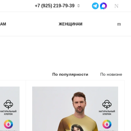
+7 (925) 219-79-39
+7 (925) 219-79-39
НАМ
ЖЕНЩИНАМ
Нижегородская область,
Нижний Новгород, ул
Коминтерна, д. 43Б, пом. 2
info@lacotton.ru
По популярности
По новизне