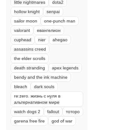
little nightmares
dota2
hollow knight
senpai
sailor moon
one-punch man
valorant
евангелион
cuphead
nier
ahegao
assassins creed
the elder scrolls
death stranding
apex legends
bendy and the ink machine
bleach
dark souls
re:zero. жизнь с нуля в
альтернативном мире
watch dogs 2
fallout
тоторо
garena free fire
god of war