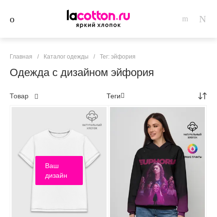
Главная
/
Каталог одежды
/
Тег: эйфория
Одежда с дизайном эйфория
Товар
Теги
Ваш
дизайн