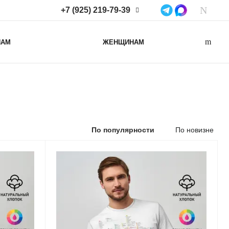
+7 (925) 219-79-39
+7 (925) 219-79-39
НАМ
ЖЕНЩИНАМ
Нижегородская область,
Нижний Новгород, ул
Коминтерна, д. 43Б, пом. 2
info@lacotton.ru
По популярности
По новизне