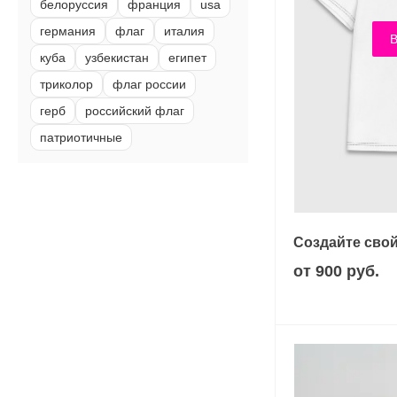
белоруссия
франция
usa
германия
флаг
италия
В
куба
узбекистан
египет
триколор
флаг россии
герб
российский флаг
патриотичные
Создайте свой
от 900 руб.