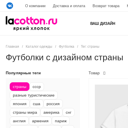
О компании
Доставка и оплата
Возврат товара
ВАШ ДИЗАЙН
Главная
/
Каталог одежды
/
Футболка
/
Тег: страны
Футболки с дизайном страны
Популярные теги
Товар
страны
ссср
разные туристические
япония
сша
россия
страны мира
америка
снг
англия
армения
париж