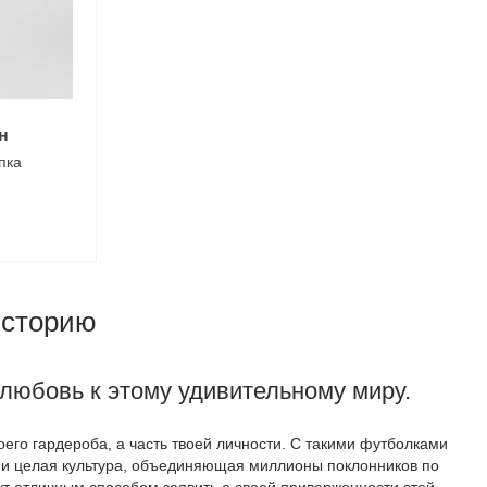
н
пка
историю
любовь к этому удивительному миру.
его гардероба, а часть твоей личности. С такими футболками
о и целая культура, объединяющая миллионы поклонников по
ут отличным способом заявить о своей приверженности этой