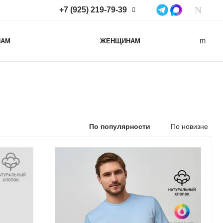
+7 (925) 219-79-39
+7 (925) 219-79-39
НАМ
ЖЕНЩИНАМ
Нижегородская область,
Нижний Новгород, ул
Коминтерна, д. 43Б, пом. 2
info@lacotton.ru
По популярности
По новизне