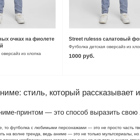
ных очках на фиолете
Street rulesss салатовый фо
ый
Футболка детская оверсайз из хло
 оверсайз из хлопка
1000 руб.
ниме: стиль, который рассказывает 
ниме-принтом — это способ выразить свою 
, то футболка с любимыми персонажами — это не просто часть тво
ть на волне тренда, ведь аниме — это не только мультсериалы, н
с яркими изображениями героев или сцен из культовых аниме стан