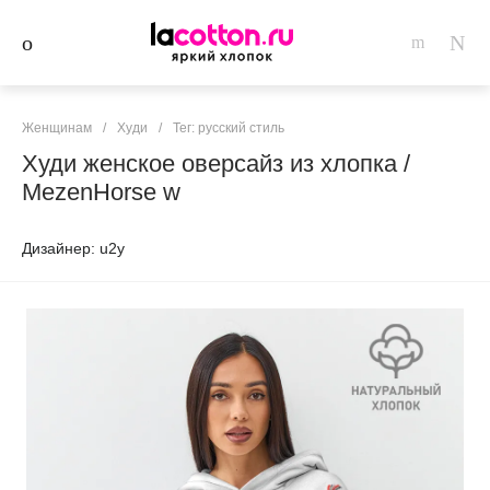
Женщинам
/
Худи
/
Тег: русский стиль
Худи женское оверсайз из хлопка /
MezenHorse w
Дизайнер: u2y