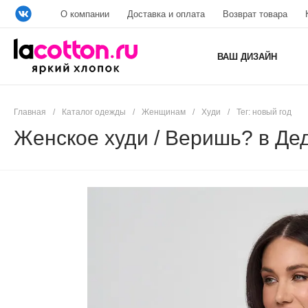
О компании
Доставка и оплата
Возврат товара
ВАШ ДИЗАЙН
Главная
/
Каталог одежды
/
Женщинам
/
Худи
/
Тег: новый год
Женское худи / Веришь? в Де