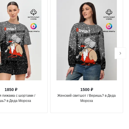
1850 ₽
1500 ₽
 пижама с шортами /
Женский свитшот / Веришь? в Деда
шь? в Деда Мороза
Мороза