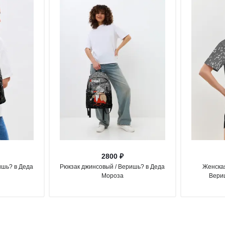
2800 ₽
ишь? в Деда
Рюкзак джинсовый / Веришь? в Деда
Женская
Мороза
Вери