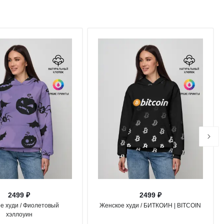
2499 ₽
2499 ₽
е худи / Фиолетовый
Женское худи / БИТКОИН | BITCOIN
хэллоуин