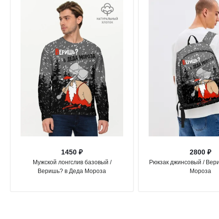
1450 ₽
2800 ₽
Мужской лонгслив базовый /
Рюкзак джинсовый / Вер
Веришь? в Деда Мороза
Мороза