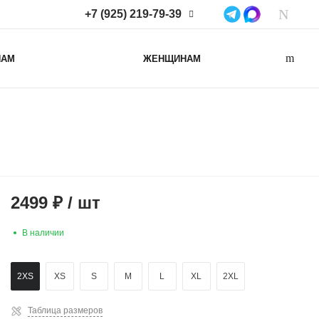
+7 (925) 219-79-39
+7 (925) 219-79-39
НАМ
ЖЕНЩИНАМ
Нижегородская область,
Нижний Новгород, ул
Коминтерна, д. 43Б, пом. 2
info@lacotton.ru
2499
₽
/
шт
В наличии
2XS
XS
S
M
L
XL
2XL
Таблица размеров