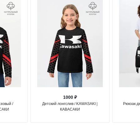
1000 ₽
зовый /
Детский лонгслив / KAWASAKI |
Рюкзак д
АСАКИ
КАВАСАКИ