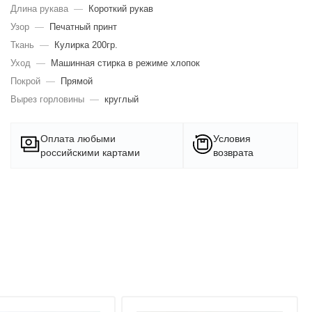
Длина рукава
—
Короткий рукав
Узор
—
Печатный принт
Ткань
—
Кулирка 200гр.
Уход
—
Машинная стирка в режиме хлопок
Покрой
—
Прямой
Вырез горловины
—
круглый
Оплата любыми
Условия
российскими картами
возврата