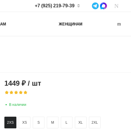
+7 (925) 219-79-39
+7 (925) 219-79-39
НАМ
ЖЕНЩИНАМ
Нижегородская область,
Нижний Новгород, ул
Коминтерна, д. 43Б, пом. 2
info@lacotton.ru
1449
₽
/
шт
В наличии
2XS
XS
S
M
L
XL
2XL