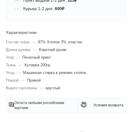
Пункт выдачи
1-2 дня
,
325
₽
Курьер
1-2 дня
,
600
₽
Характеристики
Состав ткани
—
97% Хлопок 3% эластан
Длина рукава
—
Короткий рукав
Узор
—
Печатный принт
Ткань
—
Кулирка 200гр.
Уход
—
Машинная стирка в режиме хлопок
Покрой
—
Прямой
Вырез горловины
—
круглый
Оплата любыми российскими
Условия возврата
картами