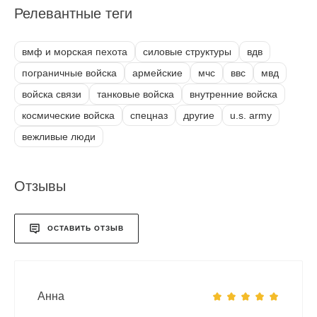
Релевантные теги
вмф и морская пехота
силовые структуры
вдв
пограничные войска
армейские
мчс
ввс
мвд
войска связи
танковые войска
внутренние войска
космические войска
спецназ
другие
u.s. army
вежливые люди
Отзывы
ОСТАВИТЬ ОТЗЫВ
Анна