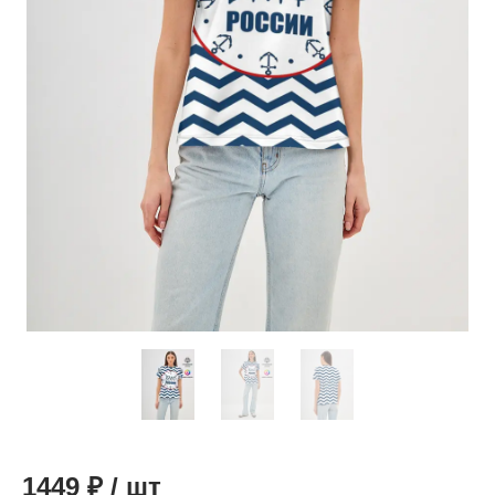
1449
₽
/
шт