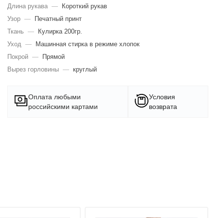
Длина рукава
—
Короткий рукав
Узор
—
Печатный принт
Ткань
—
Кулирка 200гр.
Уход
—
Машинная стирка в режиме хлопок
Покрой
—
Прямой
Вырез горловины
—
круглый
Оплата любыми
Условия
российскими картами
возврата