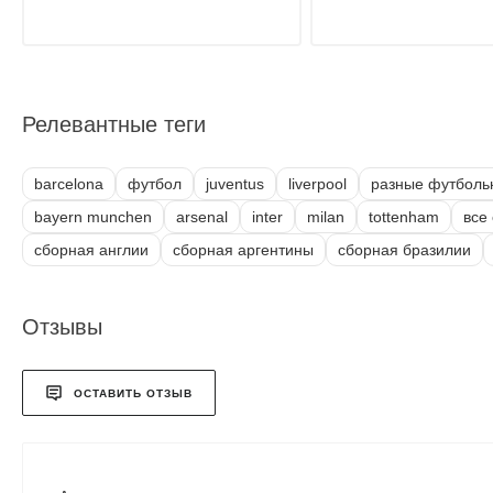
Релевантные теги
barcelona
футбол
juventus
liverpool
разные футболь
bayern munchen
arsenal
inter
milan
tottenham
все
сборная англии
сборная аргентины
сборная бразилии
Отзывы
ОСТАВИТЬ ОТЗЫВ