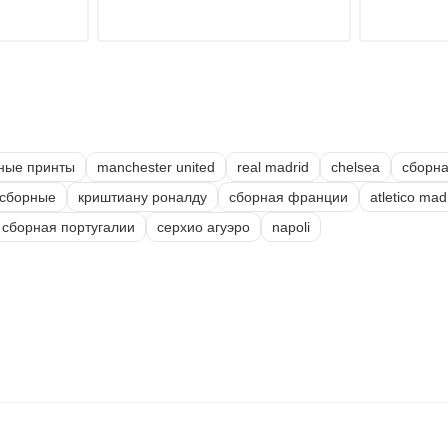
ные принты
manchester united
real madrid
chelsea
сборна
 сборные
криштиану роналду
сборная франции
atletico mad
сборная португалии
серхио агуэро
napoli