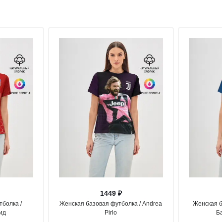
1449 ₽
болка /
Женская базовая футболка / Andrea
Женская б
ид
Pirlo
Б