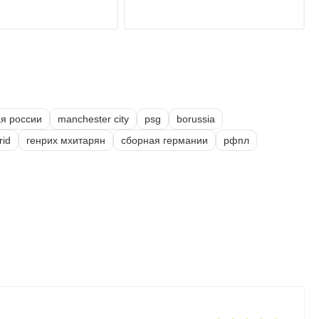
я россии
manchester city
psg
borussia
rid
генрих мхитарян
сборная германии
рфпл