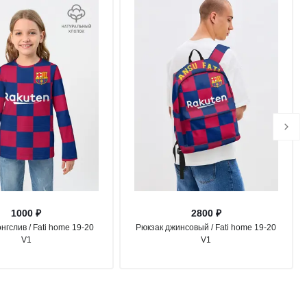
1000 ₽
2800 ₽
нгслив / Fati home 19-20
Рюкзак джинсовый / Fati home 19-20
V1
V1