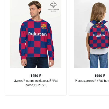
1450 ₽
1990 ₽
Мужской лонгслив базовый / Fati
Рюкзак детский / Fati ho
home 19-20 V1