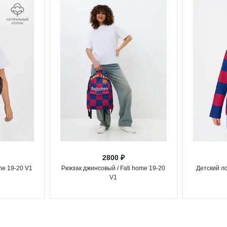
2800 ₽
me 19-20 V1
Рюкзак джинсовый / Fati home 19-20
Детский ло
V1