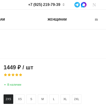
+7 (925) 219-79-39
+7 (925) 219-79-39
НАМ
ЖЕНЩИНАМ
Нижегородская область,
Нижний Новгород, ул
Коминтерна, д. 43Б, пом. 2
info@lacotton.ru
1449
₽
/
шт
В наличии
2XS
XS
S
M
L
XL
2XL