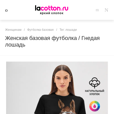
Женщинам
/
Футболка базовая
/
Тег: лошади
Женская базовая футболка / Гнедая
лошадь