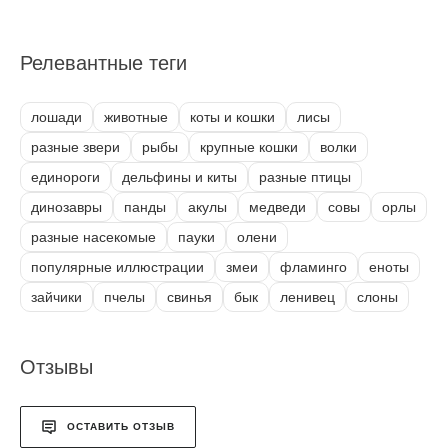
Релевантные теги
лошади
животные
коты и кошки
лисы
разные звери
рыбы
крупные кошки
волки
единороги
дельфины и киты
разные птицы
динозавры
панды
акулы
медведи
совы
орлы
разные насекомые
пауки
олени
популярные иллюстрации
змеи
фламинго
еноты
зайчики
пчелы
свинья
бык
ленивец
слоны
Отзывы
ОСТАВИТЬ ОТЗЫВ