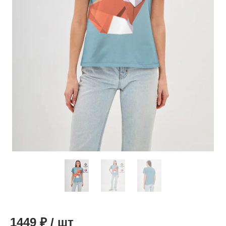
1449
₽
/
шт