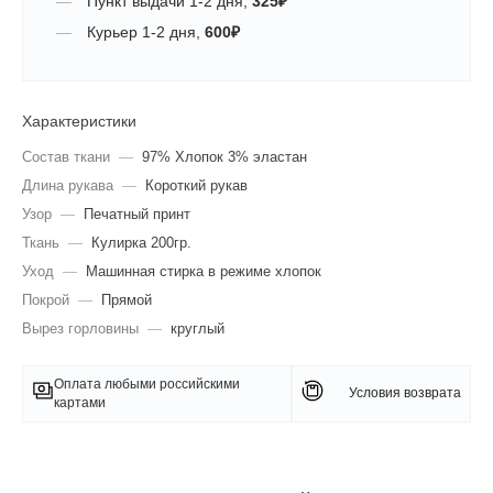
Пункт выдачи
1-2 дня
,
325
₽
Курьер
1-2 дня
,
600
₽
Характеристики
Состав ткани
—
97% Хлопок 3% эластан
Длина рукава
—
Короткий рукав
Узор
—
Печатный принт
Ткань
—
Кулирка 200гр.
Уход
—
Машинная стирка в режиме хлопок
Покрой
—
Прямой
Вырез горловины
—
круглый
Оплата любыми российскими
Условия возврата
картами