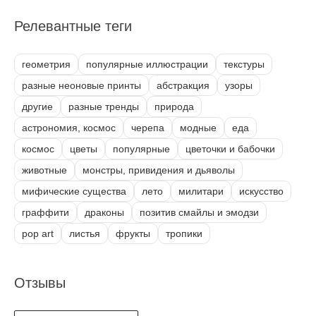
Релевантные теги
геометрия
популярные иллюстрации
текстуры
разные неоновые принты
абстракция
узоры
другие
разные тренды
природа
астрономия, космос
черепа
модные
еда
космос
цветы
популярные
цветочки и бабочки
животные
монстры, привидения и дьяволы
мифические существа
лето
милитари
искусство
граффити
драконы
позитив смайлы и эмодзи
pop art
листья
фрукты
тропики
Отзывы