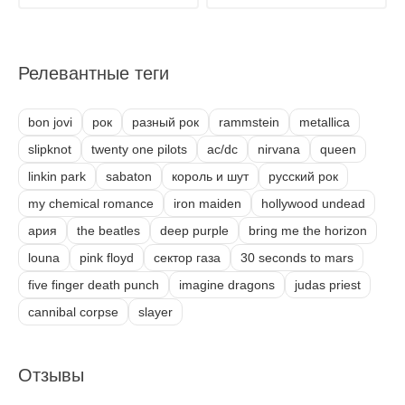
Релевантные теги
bon jovi
рок
разный рок
rammstein
metallica
slipknot
twenty one pilots
ac/dc
nirvana
queen
linkin park
sabaton
король и шут
русский рок
my chemical romance
iron maiden
hollywood undead
ария
the beatles
deep purple
bring me the horizon
louna
pink floyd
сектор газа
30 seconds to mars
five finger death punch
imagine dragons
judas priest
cannibal corpse
slayer
Отзывы