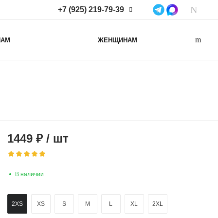
+7 (925) 219-79-39
+7 (925) 219-79-39
НАМ
ЖЕНЩИНАМ
Нижегородская область,
Нижний Новгород, ул
Коминтерна, д. 43Б, пом. 2
info@lacotton.ru
1449
₽
/
шт
В наличии
2XS
XS
S
M
L
XL
2XL