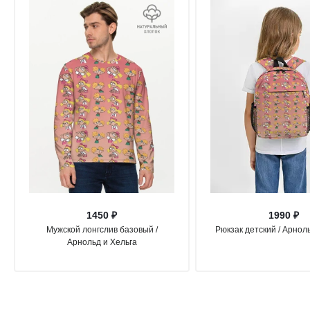
1450 ₽
1990 ₽
Мужской лонгслив базовый /
Рюкзак детский / Арнол
Арнольд и Хельга