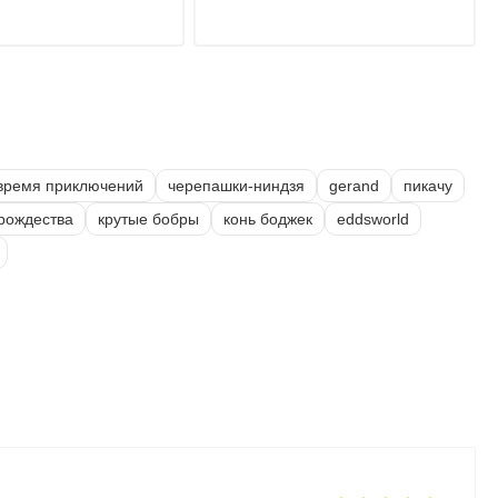
время приключений
черепашки-ниндзя
gerand
пикачу
 рождества
крутые бобры
конь боджек
eddsworld