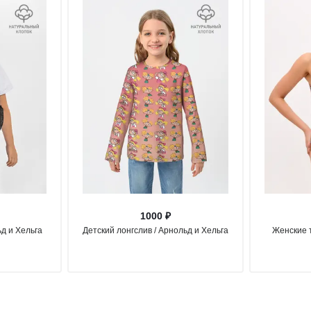
1000 ₽
ьд и Хельга
Детский лонгслив / Арнольд и Хельга
Женские т