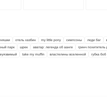
тняшки
отель хазбин
my little pony
симпсоны
леди баг
ный парк
шрек
аватар: легенда об аанге
гринч похититель
еуязвимый
take my muffin
властелины вселенной
губка боб