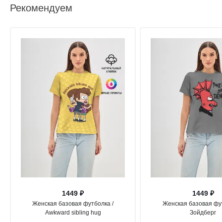
Рекомендуем
1449 ₽
1449 ₽
Женская базовая футболка /
Женская базовая фут
Awkward sibling hug
Зойдберг