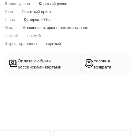
Длина рукава
—
Короткий рукав
Узор
—
Печатный принт
Ткань
—
Кулирка 200гр.
Уход
—
Машинная стирка в режиме хлопок
Покрой
—
Прямой
Вырез горловины
—
круглый
Оплата любыми
Условия
российскими картами
возврата