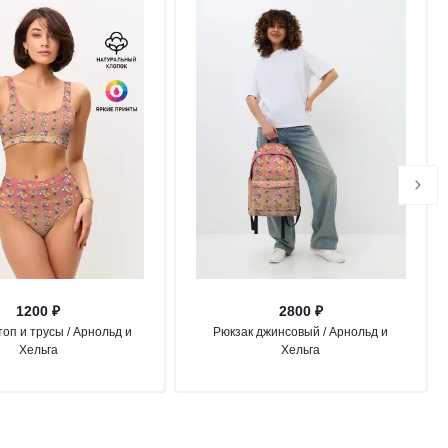
1200 ₽
2800 ₽
оп и трусы / Арнольд и
Рюкзак джинсовый / Арнольд и
Хельга
Хельга