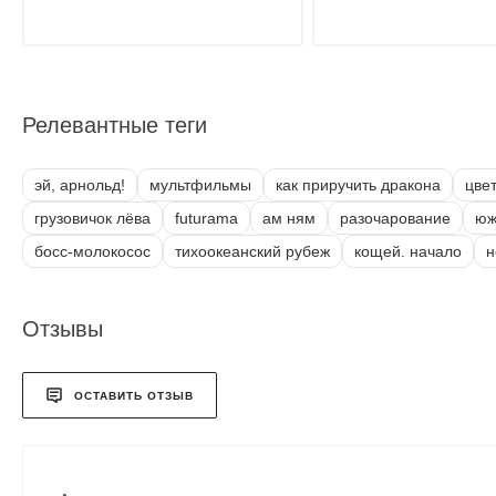
Релевантные теги
эй, арнольд!
мультфильмы
как приручить дракона
цве
грузовичок лёва
futurama
ам ням
разочарование
юж
босс-молокосос
тихоокеанский рубеж
кощей. начало
н
Отзывы
ОСТАВИТЬ ОТЗЫВ