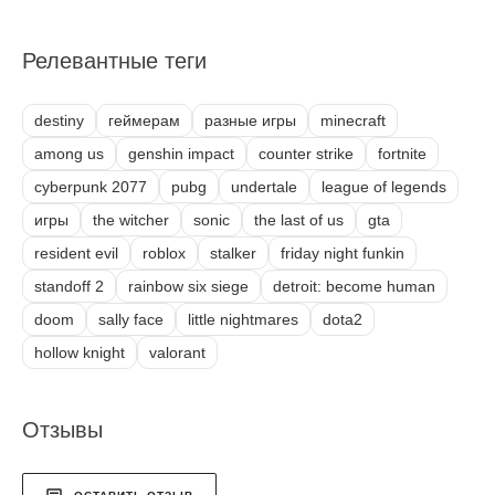
Релевантные теги
destiny
геймерам
разные игры
minecraft
among us
genshin impact
counter strike
fortnite
cyberpunk 2077
pubg
undertale
league of legends
игры
the witcher
sonic
the last of us
gta
resident evil
roblox
stalker
friday night funkin
standoff 2
rainbow six siege
detroit: become human
doom
sally face
little nightmares
dota2
hollow knight
valorant
Отзывы