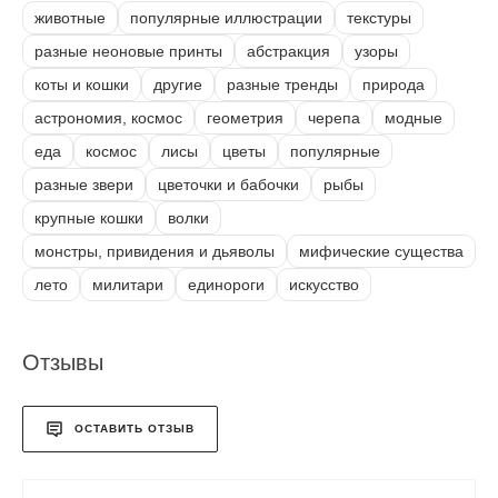
животные
популярные иллюстрации
текстуры
разные неоновые принты
абстракция
узоры
коты и кошки
другие
разные тренды
природа
астрономия, космос
геометрия
черепа
модные
еда
космос
лисы
цветы
популярные
разные звери
цветочки и бабочки
рыбы
крупные кошки
волки
монстры, привидения и дьяволы
мифические существа
лето
милитари
единороги
искусство
Отзывы
ОСТАВИТЬ ОТЗЫВ