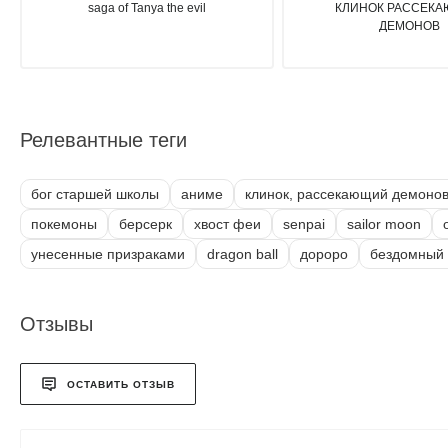
saga of Tanya the evil
КЛИНОК РАССЕК
ДЕМОНОВ
Релевантные теги
бог старшей школы
аниме
клинок, рассекающий демоно
покемоны
берсерк
хвост феи
senpai
sailor moon
унесенные призраками
dragon ball
дороро
бездомный 
Отзывы
ОСТАВИТЬ ОТЗЫВ