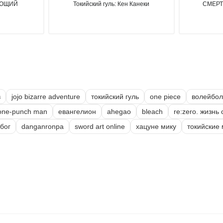
АЮЩИЙ
Токийский гуль: Кен Канеки
СМЕРТ
в
jojo bizarre adventure
токийский гуль
one piece
волейбол
one-punch man
евангелион
ahegao
bleach
re:zero. жизнь
бог
danganronpa
sword art online
хацуне мику
токийские