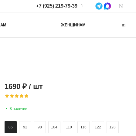
+7 (925) 219-79-39
+7 (925) 219-79-39
НАМ
ЖЕНЩИНАМ
Нижегородская область,
Нижний Новгород, ул
Коминтерна, д. 43Б, пом. 2
info@lacotton.ru
1690
₽
/
шт
В наличии
86
92
98
104
110
116
122
128