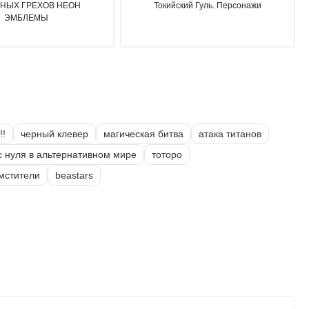
НЫХ ГРЕХОВ НЕОН
Токийский Гуль. Персонажи
ЭМБЛЕМЫ
!!
черный клевер
магическая битва
атака титанов
 с нуля в альтернативном мире
тоторо
 мстители
beastars