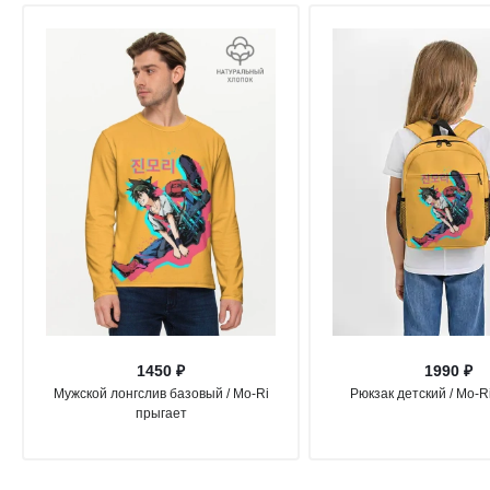
1450 ₽
1990 ₽
Мужской лонгслив базовый / Mo-Ri
Рюкзак детский / Mo-R
прыгает