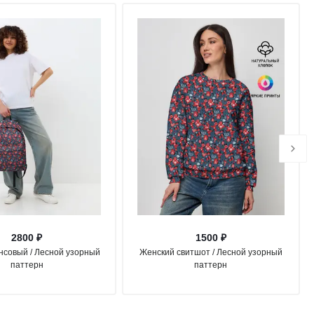
2800 ₽
1500 ₽
нсовый / Лесной узорный
Женский свитшот / Лесной узорный
паттерн
паттерн