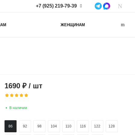
+7 (925) 219-79-39
+7 (925) 219-79-39
НАМ
ЖЕНЩИНАМ
Нижегородская область,
Нижний Новгород, ул
Коминтерна, д. 43Б, пом. 2
info@lacotton.ru
1690
₽
/
шт
В наличии
86
92
98
104
110
116
122
128