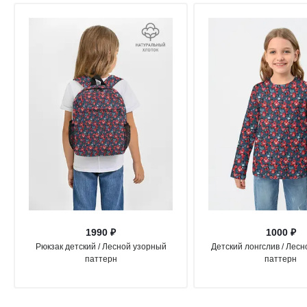
1990 ₽
1000 ₽
Рюкзак детский / Лесной узорный
Детский лонгслив / Лес
паттерн
паттерн