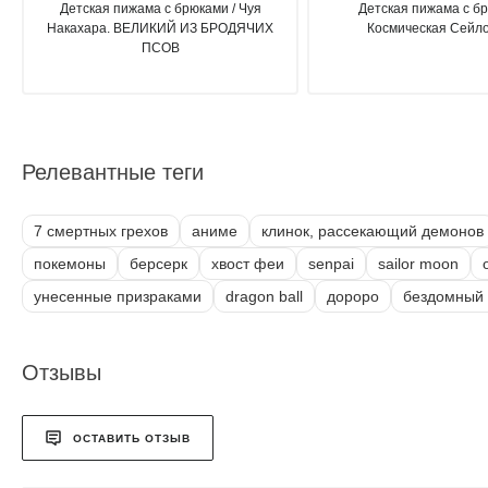
Детская пижама с брюками / Чуя
Детская пижама с бр
Накахара. ВЕЛИКИЙ ИЗ БРОДЯЧИХ
Космическая Сейл
ПСОВ
Релевантные теги
7 смертных грехов
аниме
клинок, рассекающий демонов
покемоны
берсерк
хвост феи
senpai
sailor moon
унесенные призраками
dragon ball
дороро
бездомный 
Отзывы
ОСТАВИТЬ ОТЗЫВ