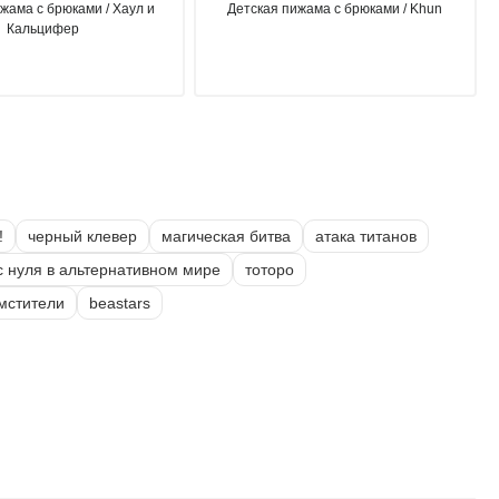
жама с брюками / Хаул и
Детская пижама с брюками / Khun
Кальцифер
!
черный клевер
магическая битва
атака титанов
 с нуля в альтернативном мире
тоторо
 мстители
beastars