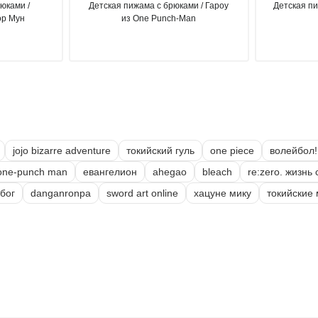
юками /
Детская пижама с брюками / Гароу
Детская пи
ор Мун
из One Punch-Man
jojo bizarre adventure
токийский гуль
one piece
волейбол!
one-punch man
евангелион
ahegao
bleach
re:zero. жизнь
бог
danganronpa
sword art online
хацуне мику
токийские