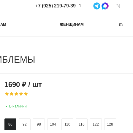
+7 (925) 219-79-39
+7 (925) 219-79-39
НАМ
ЖЕНЩИНАМ
Нижегородская область,
Нижний Новгород, ул
Коминтерна, д. 43Б, пом. 2
info@lacotton.ru
ЭМБЛЕМЫ
1690
₽
/
шт
В наличии
86
92
98
104
110
116
122
128