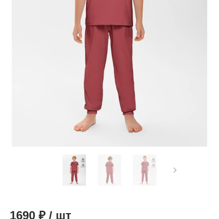
1690
₽
/
шт