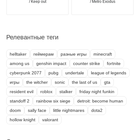
/ Keep out
/ Metro Exodus
Релевантные теги
helltaker
геймерам
разные игры
minecraft
among us
genshin impact
counter strike
fortnite
cyberpunk 2077
pubg
undertale
league of legends
игры
the witcher
sonic
the last of us
gta
resident evil
roblox
stalker
friday night funkin
standoff 2
rainbow six siege
detroit: become human
doom
sally face
little nightmares
dota2
hollow knight
valorant