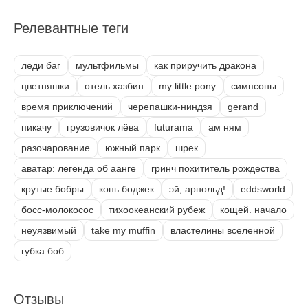
Релевантные теги
леди баг
мультфильмы
как приручить дракона
цветняшки
отель хазбин
my little pony
симпсоны
время приключений
черепашки-ниндзя
gerand
пикачу
грузовичок лёва
futurama
ам ням
разочарование
южный парк
шрек
аватар: легенда об аанге
гринч похититель рождества
крутые бобры
конь боджек
эй, арнольд!
eddsworld
босс-молокосос
тихоокеанский рубеж
кощей. начало
неуязвимый
take my muffin
властелины вселенной
губка боб
Отзывы