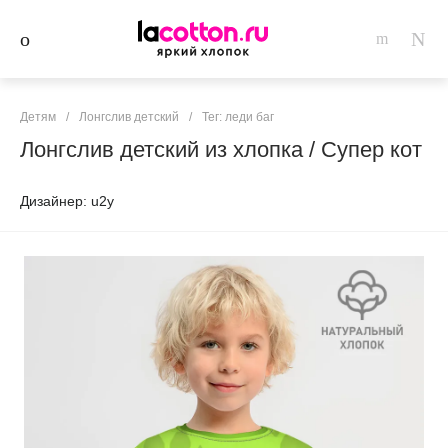
Детям
/
Лонгслив детский
/
Тег: леди баг
Лонгслив детский из хлопка / Супер кот
Дизайнер: u2y